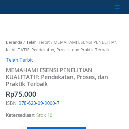
Lewati
ke
Kuantitas
konten
MEMAHAMI
ESENSI
PENELITIAN
KUALITATIF:
Beranda
/
Telah Terbit
/ MEMAHAMI ESENSI PENELITIAN
Pendekatan,
KUALITATIF: Pendekatan, Proses, dan Praktik Terbaik
Proses,
dan
Telah Terbit
Praktik
Terbaik
MEMAHAMI ESENSI PENELITIAN
KUALITATIF: Pendekatan, Proses, dan
Praktik Terbaik
Rp
75.000
ISBN:
978-623-09-9000-7
Ketersediaan:
Stok 10