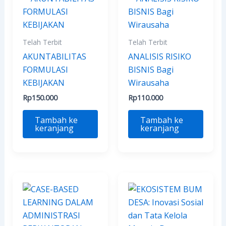
Telah Terbit
Telah Terbit
AKUNTABILITAS
ANALISIS RISIKO
FORMULASI
BISNIS Bagi
KEBIJAKAN
Wirausaha
Rp
150.000
Rp
110.000
Tambah ke
Tambah ke
keranjang
keranjang