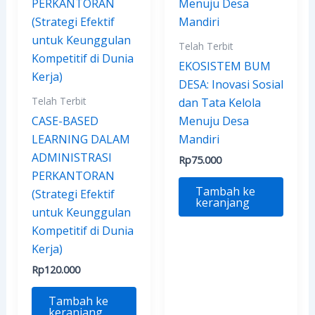
Telah Terbit
EKOSISTEM BUM
DESA: Inovasi Sosial
Telah Terbit
dan Tata Kelola
CASE-BASED
Menuju Desa
LEARNING DALAM
Mandiri
ADMINISTRASI
Rp
75.000
PERKANTORAN
Tambah ke
(Strategi Efektif
keranjang
untuk Keunggulan
Kompetitif di Dunia
Kerja)
Rp
120.000
Tambah ke
keranjang