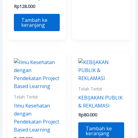
Rp
128.000
Tambah ke
keranjang
Telah Terbit
Telah Terbit
KEBIJAKAN PUBLIK
Ilmu Kesehatan
& REKLAMASI
dengan
Rp
80.000
Pendekatan Project
Tambah ke
Based Learning
keranjang