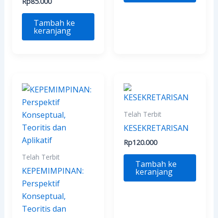
Rp
85.000
Tambah ke
keranjang
Telah Terbit
KESEKRETARISAN
Rp
120.000
Telah Terbit
Tambah ke
KEPEMIMPINAN:
keranjang
Perspektif
Konseptual,
Teoritis dan