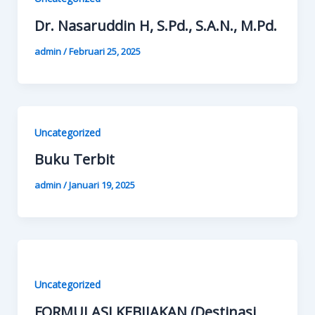
Dr. Nasaruddin H, S.Pd., S.A.N., M.Pd.
admin
/
Februari 25, 2025
Uncategorized
Buku Terbit
admin
/
Januari 19, 2025
Uncategorized
FORMULASI KEBIJAKAN (Destinasi