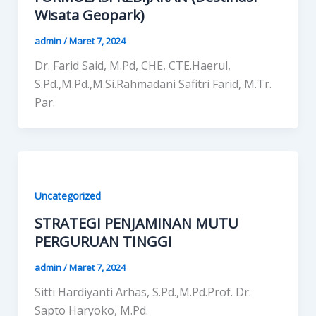
Wisata Geopark)
admin
/
Maret 7, 2024
Dr. Farid Said, M.Pd, CHE, CTE.Haerul,
S.Pd.,M.Pd.,M.Si.Rahmadani Safitri Farid, M.Tr.
Par.
Uncategorized
STRATEGI PENJAMINAN MUTU
PERGURUAN TINGGI
admin
/
Maret 7, 2024
Sitti Hardiyanti Arhas, S.Pd.,M.Pd.Prof. Dr.
Sapto Haryoko, M.Pd.