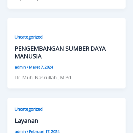
Uncategorized
PENGEMBANGAN SUMBER DAYA
MANUSIA
admin
/
Maret 7, 2024
Dr. Muh. Nasrullah., M.Pd.
Uncategorized
Layanan
admin
/
Februari 17, 2024