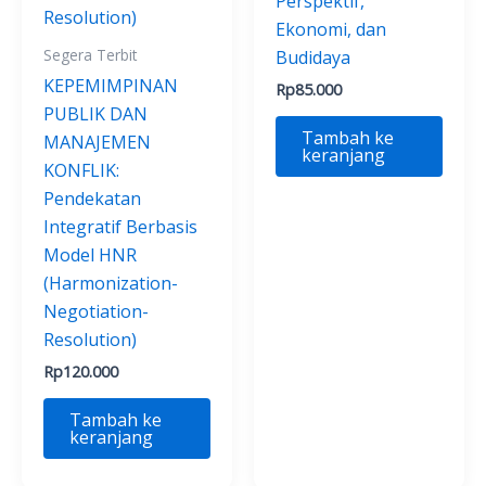
Perspektif,
Ekonomi, dan
Segera Terbit
Budidaya
KEPEMIMPINAN
Rp
85.000
PUBLIK DAN
Tambah ke
MANAJEMEN
keranjang
KONFLIK:
Pendekatan
Integratif Berbasis
Model HNR
(Harmonization-
Negotiation-
Resolution)
Rp
120.000
Tambah ke
keranjang