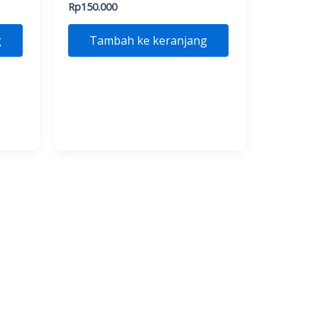
Rp
150.000
g
Tambah ke keranjang