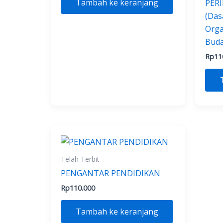
Tambah ke keranjang
PER
(Das
Orga
Buda
Rp
11
Telah Terbit
PENGANTAR PENDIDIKAN
Rp
110.000
Tambah ke keranjang