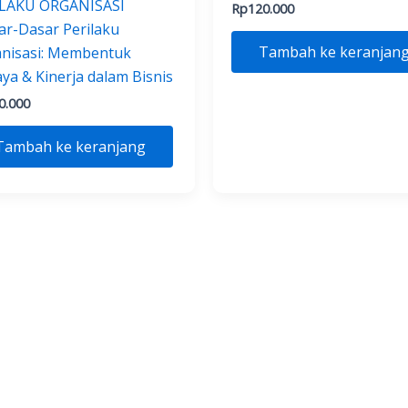
ILAKU ORGANISASI
Rp
120.000
ar-Dasar Perilaku
Tambah ke keranjan
nisasi: Membentuk
ya & Kinerja dalam Bisnis
0.000
Tambah ke keranjang