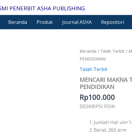
SMI PENERBIT ASHA PUBLISHING
Beranda
Produk
Journal ASHA
Repositori
Kuantitas
Beranda
/
Telah Terbit
/ M
MENCARI
PENDIDIKAN
MAKNA
TEORI-
Telah Terbit
TEORI
MENCARI MAKNA T
KLASIK
DALAM
PENDIDIKAN
PENDIDIKAN
Rp
100.000
DESKRIPSI FISIK:
Jumlah Hal: viii+
Berat: 260 grm