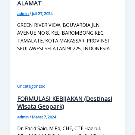
ALAMAT
admin
/
Juli 27, 2024
GREEN RIVER VIEW, BOUVARDIA JLN.
AVENUE NO 8, KEL. BAROMBONG KEC.
TAMALATE, KOTA MAKASSAR, PROVINSI
SEULAWESI SELATAN 90225, INDONESIA
Uncategorized
FORMULASI KEBIJAKAN (Destinasi
Wisata Geopark)
admin
/
Maret 7, 2024
Dr. Farid Said, M.Pd, CHE, CTE.Haerul,