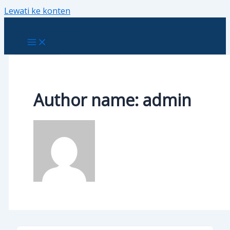
Lewati ke konten
Author name: admin