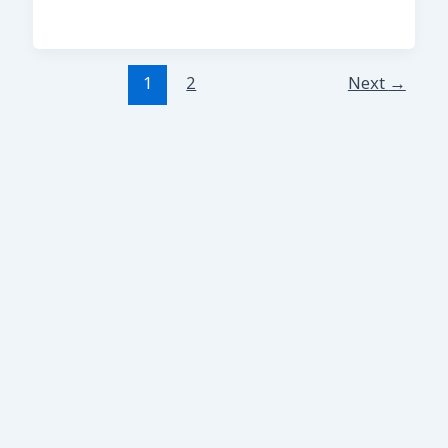
1
2
Next
→