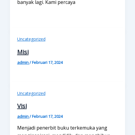
banyak lagi. Kami percaya
Uncategorized
Misi
admin
/
Februari 17, 2024
Uncategorized
Visi
admin
/
Februari 17, 2024
Menjadi penerbit buku terkemuka yang