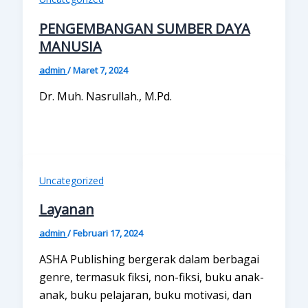
PENGEMBANGAN SUMBER DAYA
MANUSIA
admin
/
Maret 7, 2024
Dr. Muh. Nasrullah., M.Pd.
Uncategorized
Layanan
admin
/
Februari 17, 2024
ASHA Publishing bergerak dalam berbagai
genre, termasuk fiksi, non-fiksi, buku anak-
anak, buku pelajaran, buku motivasi, dan