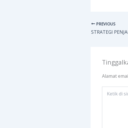
PREVIOUS
Tinggal
Alamat emai
Ketik
di
sini..