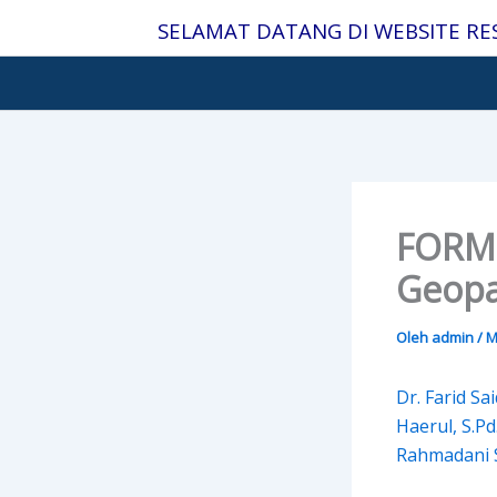
Lewati
SELAMAT DATANG DI WEBSITE RE
ke
konten
FORMU
Geopa
Oleh
admin
/
M
Dr. Farid Sa
Haerul, S.Pd.
Rahmadani Sa